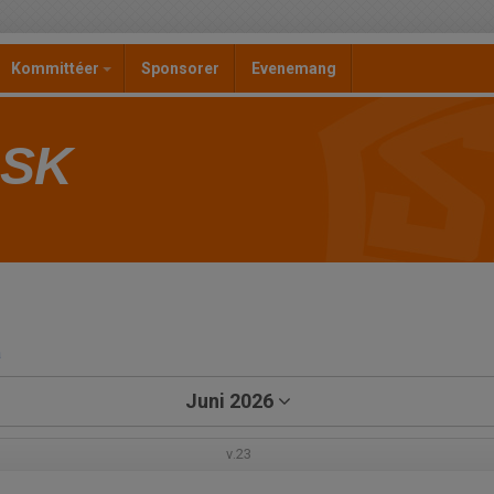
Kommittéer
Sponsorer
Evenemang
 SK
a
Juni 2026
v.23