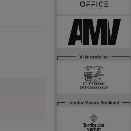
Vi är endel av
Leader Västra Småland