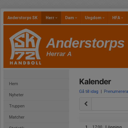
Anderstorps SK
Herr
Dam
Ungdom
HFA
Anderstorps
Herrar A
Kalender
Hem
Gå till idag
|
Prenumerer
Nyheter
Truppen
Matcher
1
17:00
Löpning