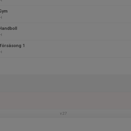
SH
 Gym
SH
Handboll
SH
 försäsong 1
SH
v.27