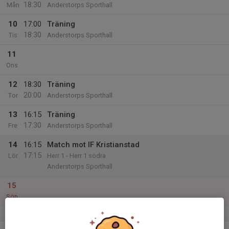
18:30
Mån
Anderstorps Sporthall
10
17:00
Träning
18:30
Tis
Anderstorps Sporthall
11
Ons
12
18:30
Träning
20:00
Tor
Anderstorps Sporthall
13
16:15
Träning
17:30
Fre
Anderstorps Sporthall
14
16:15
Match mot IF Kristianstad
17:15
Lör
Herr 1 - Herr 1 södra
Anderstorps Sporthall
15
Sön
v.12