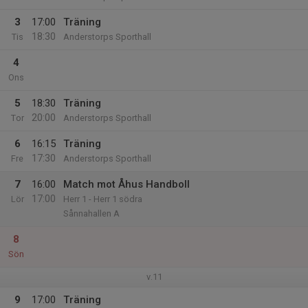
3
17:00
Träning
18:30
Tis
Anderstorps Sporthall
4
Ons
5
18:30
Träning
20:00
Tor
Anderstorps Sporthall
6
16:15
Träning
17:30
Fre
Anderstorps Sporthall
7
16:00
Match mot Åhus Handboll
17:00
Lör
Herr 1 - Herr 1 södra
Sånnahallen A
8
Sön
v.11
9
17:00
Träning