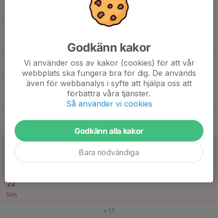
16
17:00
Träning
18:30
Mån
Anderstorps Sporthall
17
17:00
Träning
18:30
Tis
Anderstorps Sporthall
Godkänn kakor
18
Vi använder oss av kakor (cookies) för att vår
Ons
webbplats ska fungera bra för dig. De används
även för webbanalys i syfte att hjälpa oss att
19
18:45
Träning
förbättra våra tjänster.
20:00
Tor
Anderstorps Sporthall
Så använder vi cookies
20
16:15
Träning
17:30
Fre
Anderstorps Sporthall
Godkänn alla kakor
21
16:15
Match mot LIF Lindesberg
Bara nödvändiga
18:15
Lör
Kval herrar - Kval till HA:1
Anderstorps Sporthall
22
Sön
v.13