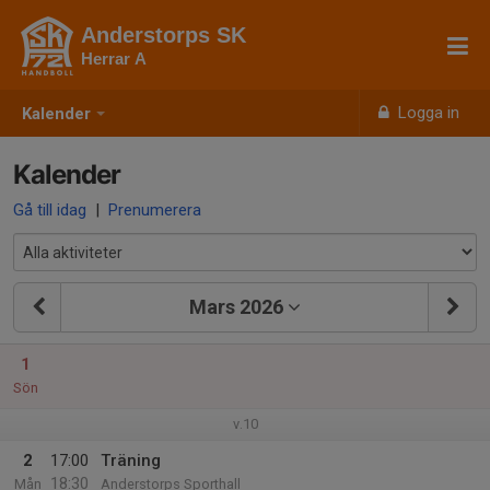
Anderstorps SK
Herrar A
Logga in
Kalender
Kalender
Gå till idag
|
Prenumerera
Mars 2026
1
Sön
v.10
2
17:00
Träning
18:30
Mån
Anderstorps Sporthall