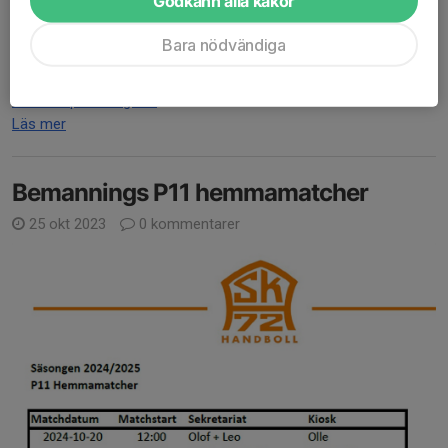
Godkänn alla kakor
7 jan 2025
0 kommentarer
Bara nödvändiga
Vi finns på Instagram
Följ oss
Ask P11 på Instagram
Läs mer
Bemannings P11 hemmamatcher
25 okt 2023
0 kommentarer