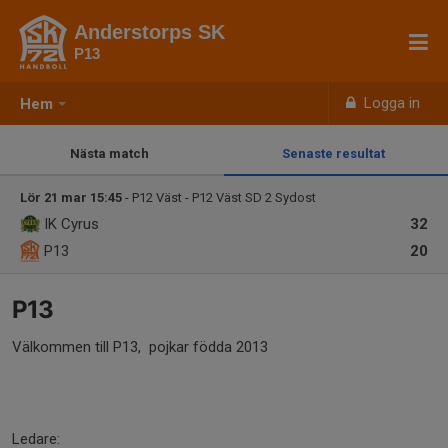
Anderstorps SK
P13
Logga in
Hem
Nästa match
Senaste resultat
Lör 21 mar 15:45
- P12 Väst - P12 Väst SD 2 Sydost
IK Cyrus
32
P13
20
P13
Välkommen till P13, pojkar födda 2013
Ledare: