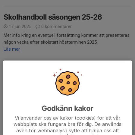
Skolhandboll säsongen 25-26
17 jun 2025
0 kommentarer
Mer info kring en eventuell fortsättning kommer att presenteras
någon vecka efter skolstart höstterminen 2025.
Läs mer
Handbollsprofil på Åsenskolan!
11 mar 2025
0 kommentarer
Godkänn kakor
Vi använder oss av kakor (cookies) för att vår
webbplats ska fungera bra för dig. De används
även för webbanalys i syfte att hjälpa oss att