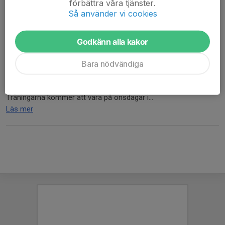
förbättra våra tjänster.
Så använder vi cookies
Vi är glada att vi kommer att erbjuda Handbollsprofil på
Åsenskolan!
Godkänn alla kakor
Vi kommer att starta igång handboll på morgonen för elever i
Bara nödvändiga
årskurs 8 och 9 som går på Åsenskolan.
Träningarna kommer att vara på onsdagar i...
Läs mer