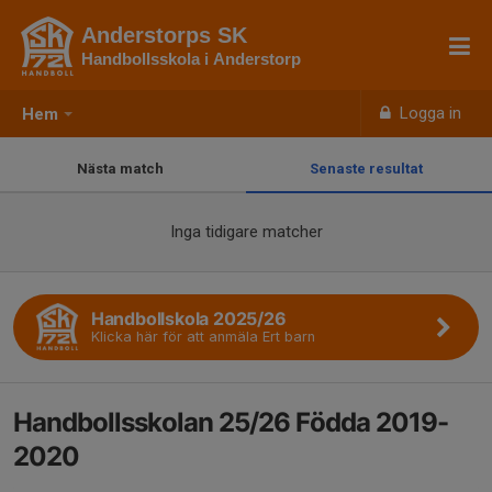
Anderstorps SK
Handbollsskola i Anderstorp
Logga in
Hem
Nästa match
Senaste resultat
Inga tidigare matcher
Handbollskola 2025/26
Klicka här för att anmäla Ert barn
Handbollsskolan 25/26 Födda 2019-
2020