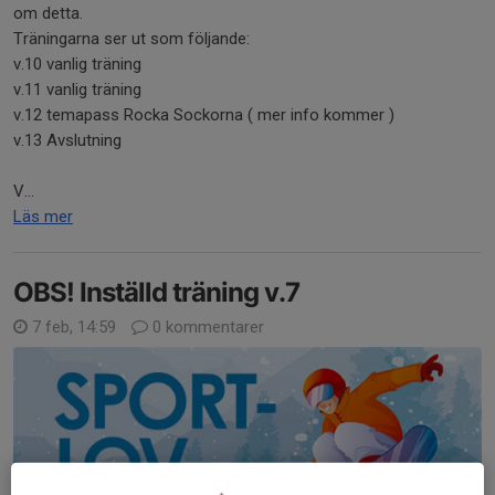
om detta.
Träningarna ser ut som följande:
v.10 vanlig träning
v.11 vanlig träning
v.12 temapass Rocka Sockorna ( mer info kommer )
v.13 Avslutning
V...
Läs mer
OBS! Inställd träning v.7
7 feb, 14:59
0 kommentarer