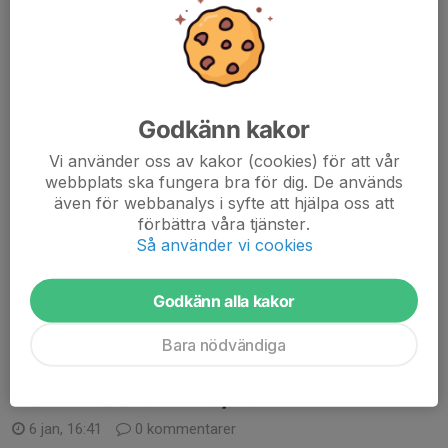
Hej allihop,
Bra jobbat på träningen idag !
Godkänn kakor
Vi använder oss av kakor (cookies) för att vår
Här kommer en liten påminnelse från infon på träningen.
webbplats ska fungera bra för dig. De används
även för webbanalys i syfte att hjälpa oss att
Pga sportlovsvecka, är träningen lördag v.7 inställd
förbättra våra tjänster.
Så använder vi cookies
Så syns vi igen v.8 ❄️
Godkänn alla kakor
// Ledarna
Läs mer
Bara nödvändiga
Terminsstart VT 25/26
6 jan, 16:41
0 kommentarer