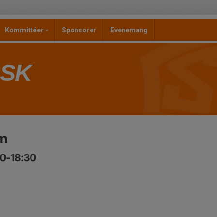
Kommittéer
Sponsorer
Evenemang
 SK
ym
00-18:30