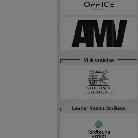
Vi är endel av
Leader Västra Småland