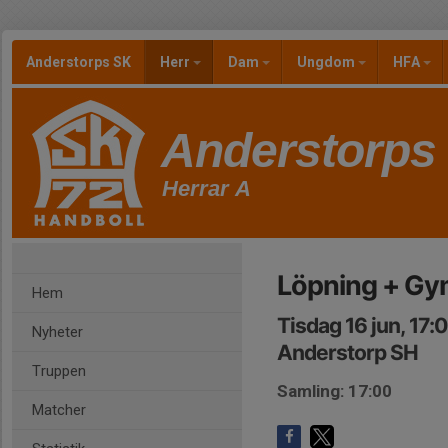
Anderstorps SK
Herr
Dam
Ungdom
HFA
Anderstorps
Herrar A
Löpning + G
Hem
Tisdag 16 jun, 17:
Nyheter
Anderstorp SH
Truppen
Samling: 17:00
Matcher