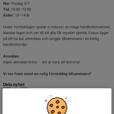
När:
Fredag 3/7
Tid:
10.00–12.00
Ålder:
10–14 år
Under förmiddagen spelar vi massor av roliga handbollsmatcher,
blandar lagen och ser till att alla får mycket speltid. Fokus ligger
på att ha kul, utvecklas och umgås tillsammans i en härlig
handbollsmiljö.
Anmälan:
Ingen anmälan krävs – det är bara att komma!
Vi ser fram emot en rolig förmiddag tillsammans!
Dela nyhet
Tidigare nyheter