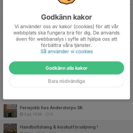
Försäsong dam och herr
Godkänn kakor
5 aug, 13:19
0
Vi använder oss av kakor (cookies) för att vår
Herr | Träningsmatch mot Vinslövs HK
webbplats ska fungera bra för dig. De används
4 aug, 11:04
0
även för webbanalys i syfte att hjälpa oss att
förbättra våra tjänster.
Semesterkassan!
Så använder vi cookies
26 jul, 09:15
0
Godkänn alla kakor
Viktig info
12 jul, 10:30
0
Bara nödvändiga
Glad sommar alla ASK:are!
3 jul, 16:15
0
Feriejobb hos Anderstorps SK
3 jul, 10:36
0
Handbollshäng & kioskutförsäljning !