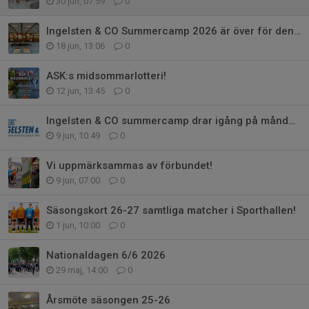
30 jun, 07:59
0
Ingelsten & CO Summercamp 2026 är över för den här gången!
18 jun, 13:06
0
ASK:s midsommarlotteri!
12 jun, 13:45
0
Ingelsten & CO summercamp drar igång på måndag!
9 jun, 10:49
0
Vi uppmärksammas av förbundet!
9 jun, 07:00
0
Säsongskort 26-27 samtliga matcher i Sporthallen!
1 jun, 10:00
0
Nationaldagen 6/6 2026
29 maj, 14:00
0
Årsmöte säsongen 25-26