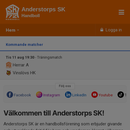
Anderstorps SK
Handboll
Logga in
Hem
Kommande matcher
Tis 11 aug 19:30
- Träningsmatch
Herrar A
Vinslövs HK
Följ oss
Facebook
Instagram
LinkedIn
Youtube
Tik
Välkommen till Anderstorps SK!
Anderstorps SK är en handbollsförening som erbjuder givande