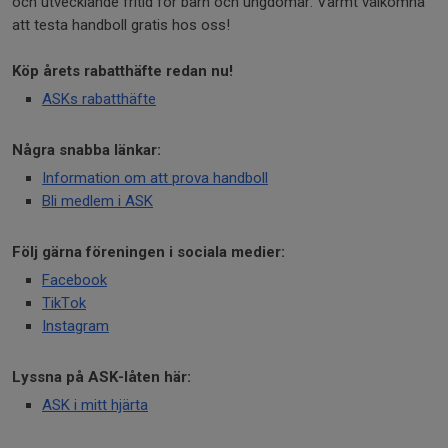
och utvecklande fritid för barn och ungdomar. Varmt välkomna
att testa handboll gratis hos oss!
Köp årets rabatthäfte redan nu!
ASKs
rabatt
häfte
Några snabba länkar:
Information om att prova handboll
Bli medlem i ASK
Följ gärna föreningen i sociala medier:
Facebook
TikTok
Instagram
Lyssna på ASK-låten här:
ASK i mitt hjärta