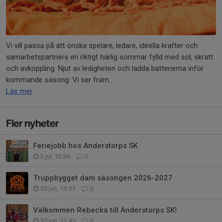
Vi vill passa på att önska spelare, ledare, ideella krafter och
samarbetspartners en riktigt härlig sommar fylld med sol, skratt
och avkoppling. Njut av ledigheten och ladda batterierna inför
kommande säsong. Vi ser fram...
Läs mer
Fler nyheter
Feriejobb hos Anderstorps SK
3 jul, 10:36
0
Truppbygget dam säsongen 2026-2027
30 jun, 13:57
0
Välkommen Rebecka till Anderstorps SK!
30 jun, 11:45
0