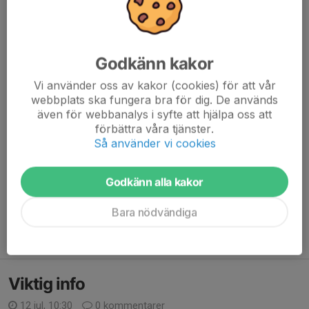
Semesterkassan!
Godkänn kakor
Vi använder oss av kakor (cookies) för att vår
🥇1:a pris 50 % av vinstpotten
webbplats ska fungera bra för dig. De används
🥈2:a säsongskort för samtliga hemmamatcher
även för webbanalys i syfte att hjälpa oss att
förbättra våra tjänster.
Köp din lott idag och var med i dragningen 1 augusti!
Så använder vi cookies
Köp dina lotter via länken nedan
Godkänn alla kakor
🔗
Köp dina lotter här!
Bara nödvändiga
Stort tack för att du...
Läs mer
Viktig info
12 jul, 10:30
0 kommentarer