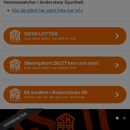
Hemmamatcher i Anderstorp Sporthall:
Köp din biljett här samt hitta mer info
50/50 LOTTER
Köp dina lotter via länken här
Säsongskort 26/27 herr och dam!
Köp dina lotter via länken här
Bli medlem i Anderstorps SK
Klicka här för att göra er ansökan