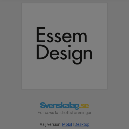
För
smarta
idrottsföreningar
Välj version:
Mobil
|
Desktop