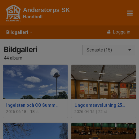
Anderstorps SK
Handboll
Logga in
Bildgalleri
Bildgalleri
Senaste (15)
44 album
Ingelsten och CO Summercamp26
Ungdomsavslutning 25-26
2026-06-18
|
18 st
2026-04-15
|
22 st