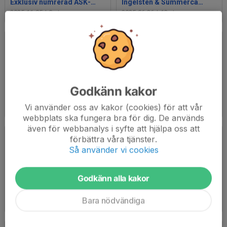
Exklusiv numrerad ASK-klocka från Tissot!
Ingelsten & Summercamp25
2025-11-05
|
3 st
2025-06-26
|
13 st
Godkänn kakor
Ungdomsavslutning 2024-2025
Superlördag2025 ASK-veteraner
Vi använder oss av kakor (cookies) för att vår
2025-04-22
|
25 st
2025-03-18
|
13 st
webbplats ska fungera bra för dig. De används
även för webbanalys i syfte att hjälpa oss att
förbättra våra tjänster.
Så använder vi cookies
Godkänn alla kakor
Nätverksmässan 2025
Minihandbollsturnering 2025
Bara nödvändiga
2025-03-17
|
9 st
2025-01-09
|
8 st