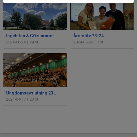
Ingelsten & CO summercamp2024
Årsmöte 23-24
2024-06-24
|
24 st
2024-05-29
|
7 st
Ungdomsavslutning 23-24
2024-04-17
|
23 st