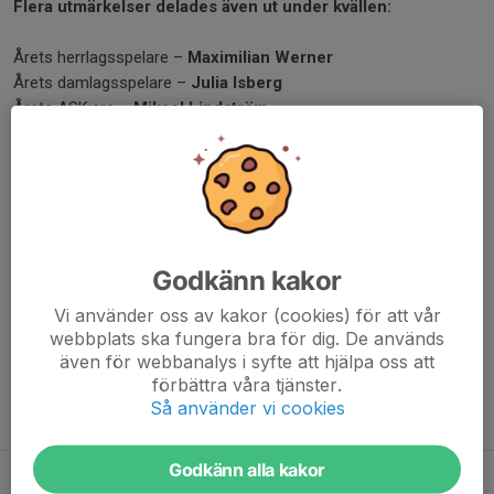
Flera utmärkelser delades även ut under kvällen:
Årets herrlagsspelare –
Maximilian Werner
Årets damlagsspelare –
Julia Isberg
Årets ASK:are –
Mikael Lindström
Därmed är säsongen 2026/2027 officiellt invigd!
Nu kör vi!
Läs alla verksamhetsberättelser
här.
Godkänn kakor
Dela nyhet
Vi använder oss av kakor (cookies) för att vår
webbplats ska fungera bra för dig. De används
även för webbanalys i syfte att hjälpa oss att
förbättra våra tjänster.
Så använder vi cookies
Tidigare nyheter
Godkänn alla kakor
Försäsong dam och herr