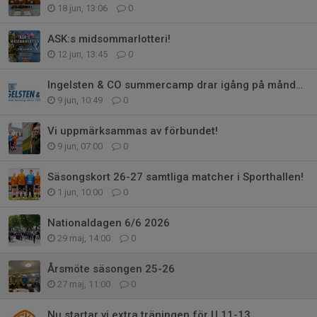
18 jun, 13:06
0
ASK:s midsommarlotteri!
12 jun, 13:45
0
Ingelsten & CO summercamp drar igång på måndag!
9 jun, 10:49
0
Vi uppmärksammas av förbundet!
9 jun, 07:00
0
Säsongskort 26-27 samtliga matcher i Sporthallen!
1 jun, 10:00
0
Nationaldagen 6/6 2026
29 maj, 14:00
0
Årsmöte säsongen 25-26
27 maj, 11:00
0
Nu startar vi extra träningen för U 11-13