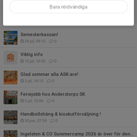
5 aug, 13:19
0
Bara nödvändiga
Herr | Träningsmatch mot Vinslövs HK
4 aug, 11:04
0
Semesterkassan!
26 jul, 09:15
0
Viktig info
12 jul, 10:30
0
Glad sommar alla ASK:are!
3 jul, 16:15
0
Feriejobb hos Anderstorps SK
3 jul, 10:36
0
Handbollshäng & kioskutförsäljning !
30 jun, 07:59
0
Ingelsten & CO Summercamp 2026 är över för den här gången!