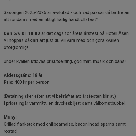
Säsongen 2025-2026 är avslutad - och vad passar då bättre än
att runda av med en riktigt härlig handbollsfest?
Den 5/6 kl. 18.00
är det dags för årets årsfest på Hotell Åsen.
Vi hoppas såklart att just du vill vara med och göra kvällen
oförglömlig!
Under kvällen utlovas prisutdelning, god mat, musik och dans!
Åldersgräns:
18 år
Pris:
400 kr per person
(Betalning sker efter att vi bekräftat att årsfesten blir av)
I priset ingår varmrätt, en dryckesbiljett samt välkomstbubbel.
Meny:
Grillad flankstek med chilibearnaise, baconlindad sparris samt
rostad