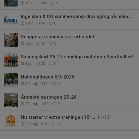
12 jun, 13:45
0
Ingelsten & CO summercamp drar igång på måndag!
9 jun, 10:49
0
Vi uppmärksammas av förbundet!
9 jun, 07:00
0
Säsongskort 26-27 samtliga matcher i Sporthallen!
1 jun, 10:00
0
Nationaldagen 6/6 2026
29 maj, 14:00
0
Årsmöte säsongen 25-26
27 maj, 11:00
0
Nu startar vi extra träningen för U 11-13
25 maj, 16:30
0