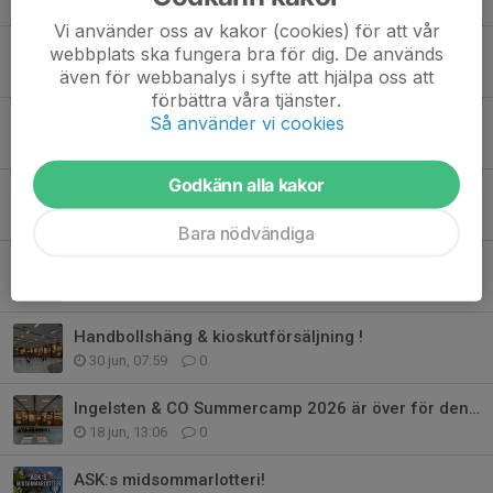
4 aug, 11:04
0
Vi använder oss av kakor (cookies) för att vår
Semesterkassan!
webbplats ska fungera bra för dig. De används
även för webbanalys i syfte att hjälpa oss att
26 jul, 09:15
0
förbättra våra tjänster.
Så använder vi cookies
Viktig info
12 jul, 10:30
0
Godkänn alla kakor
Glad sommar alla ASK:are!
3 jul, 16:15
0
Bara nödvändiga
Feriejobb hos Anderstorps SK
3 jul, 10:36
0
Handbollshäng & kioskutförsäljning !
30 jun, 07:59
0
Ingelsten & CO Summercamp 2026 är över för den här gången!
18 jun, 13:06
0
ASK:s midsommarlotteri!