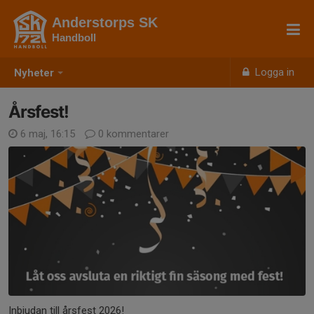
Anderstorps SK
Handboll
Logga in
Nyheter
Årsfest!
6 maj, 16:15
0 kommentarer
Inbjudan till årsfest 2026!