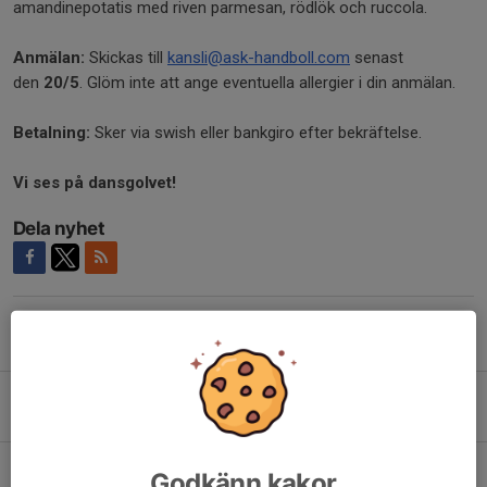
amandinepotatis med riven parmesan, rödlök och ruccola.
Anmälan:
Skickas till
kansli@ask-handboll.com
senast
den
20/5
. Glöm inte att ange eventuella allergier i din anmälan.
Betalning:
Sker via swish eller bankgiro efter bekräftelse.
Vi ses på dansgolvet!
Dela nyhet
Tidigare nyheter
Försäsong dam och herr
5 aug, 13:19
0
Herr | Träningsmatch mot Vinslövs HK
Godkänn kakor