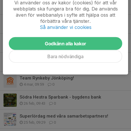
Golvabia ny huvudpartner!
Vi använder oss av kakor (cookies) för att vår
webbplats ska fungera bra för dig. De används
8 maj, 11:45
0
även för webbanalys i syfte att hjälpa oss att
förbättra våra tjänster.
ASK-mästerskapen avgjord!
Så använder vi cookies
21 apr, 09:07
0
Nätverksmässa 2026
Godkänn alla kakor
20 mar, 14:57
0
Bara nödvändiga
Buss, en självklarhet för oss!
9 mar, 14:18
0
Team Rynkeby Jönköping!
4 mar, 09:59
0
Södra Hestra Sparbank - bygdens bank
26 feb, 09:43
0
Superlördag med våra samarbetspartners!
25 feb, 09:29
0