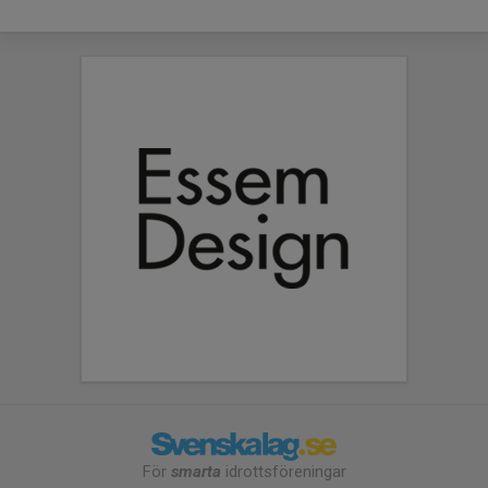
För
smarta
idrottsföreningar