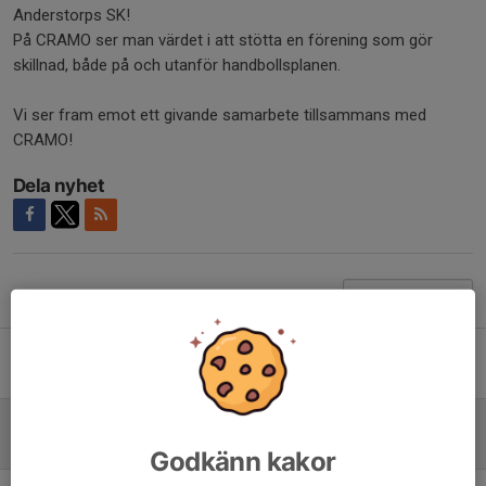
Anderstorps SK!
På CRAMO ser man värdet i att stötta en förening som gör
skillnad, både på och utanför handbollsplanen.
Vi ser fram emot ett givande samarbete tillsammans med
CRAMO!
Dela nyhet
Tidigare nyheter
Afterworks säsongen 26-27
Idag, 08:47
0
CRAMO ny bronspartner!
29 jun, 11:16
0
Godkänn kakor