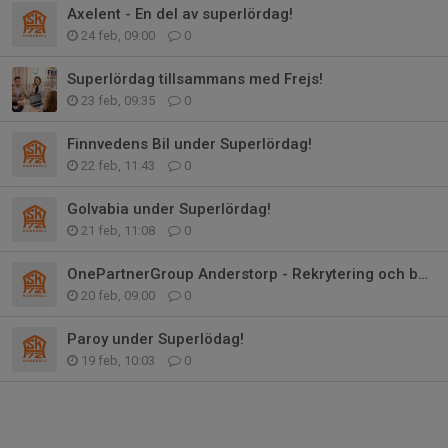
Axelent - En del av superlördag!
24 feb, 09:00
0
Superlördag tillsammans med Frejs!
23 feb, 09:35
0
Finnvedens Bil under Superlördag!
22 feb, 11:43
0
Golvabia under Superlördag!
21 feb, 11:08
0
OnePartnerGroup Anderstorp - Rekrytering och bemanning
20 feb, 09:00
0
Paroy under Superlödag!
19 feb, 10:03
0