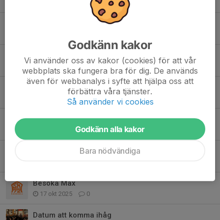
20 feb, 10:00
0
Härliga matcher i lördags!
1 feb, 09:12
0
Godkänn kakor
Härlig stund med Swedbank Gislaved
Vi använder oss av kakor (cookies) för att vår
26 jan, 15:52
0
webbplats ska fungera bra för dig. De används
även för webbanalys i syfte att hjälpa oss att
Datum framöver!
förbättra våra tjänster.
12 dec 2025
0
Så använder vi cookies
Vilken söndag för vårt Handboll för alla-lag!
Godkänn alla kakor
19 nov 2025
0
Bara nödvändiga
Träningar framöver
18 nov 2025
0
Besöka Max
17 okt 2025
0
Datum att komma ihåg