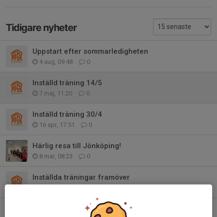
Tidigare nyheter
Uppstart efter sommarledigheten
4 aug, 09:48
0
Inställd träning 14/5
7 maj, 11:20
0
Inställd träning 30/4
16 apr, 17:51
0
Härlig resa till Jönköping!
8 mar, 08:23
0
Inställda träningar framöver
27 feb, 11:23
0
Sammandrag i Jönköping