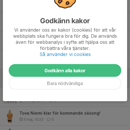
Tidigare nyheter
Truppbygget dam säsongen 2026-2027
Godkänn kakor
30 jun, 13:57
0
Vi använder oss av kakor (cookies) för att vår
webbplats ska fungera bra för dig. De används
Välkommen Rebecka till Anderstorps SK!
även för webbanalys i syfte att hjälpa oss att
30 jun, 11:45
0
förbättra våra tjänster.
Så använder vi cookies
Välkommen Kerstin!
18 jun, 11:00
0
Godkänn alla kakor
Astrid Persson klar
28 maj, 10:50
0
Bara nödvändiga
Tack för era insatser i ASK!
19 maj, 08:41
0
Tova Niemi klar för kommande säsong!
3 maj, 10:25
0