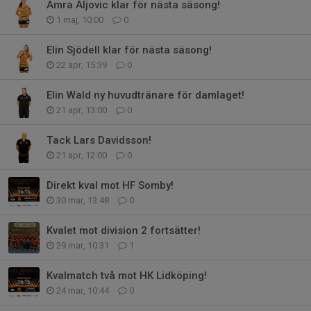
Amra Aljovic klar för nästa säsong!
1 maj, 10:00
0
Elin Sjödell klar för nästa säsong!
22 apr, 15:39
0
Elin Wald ny huvudtränare för damlaget!
21 apr, 13:00
0
Tack Lars Davidsson!
21 apr, 12:00
0
Direkt kval mot HF Somby!
30 mar, 13:48
0
Kvalet mot division 2 fortsätter!
29 mar, 10:31
1
Kvalmatch två mot HK Lidköping!
24 mar, 10:44
0