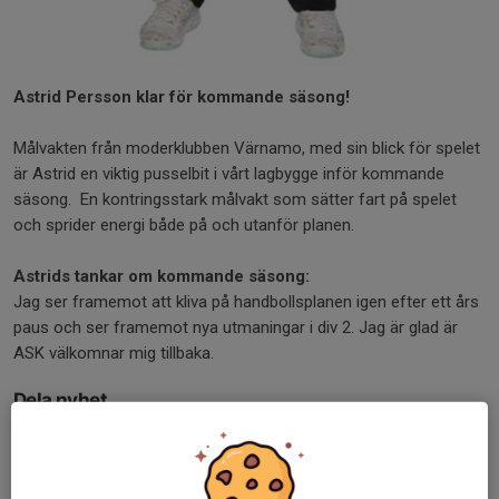
Astrid Persson klar för kommande säsong!
Målvakten från moderklubben Värnamo, med sin blick för spelet
är Astrid en viktig pusselbit i vårt lagbygge inför kommande
säsong. En kontringsstark målvakt som sätter fart på spelet
och sprider energi både på och utanför planen.
Astrids tankar om kommande säsong:
Jag ser framemot att kliva på handbollsplanen igen efter ett års
paus och ser framemot nya utmaningar i div 2. Jag är glad är
ASK välkomnar mig tillbaka.
Dela nyhet