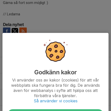
Gärna så fort som möjligt :)
// Ledarna
Dela nyhet
Tidigare nyheter
Rocka Sockorna 21/3
18 mar, 10:55
0
Godkänn kakor
Sista månadern
Vi använder oss av kakor (cookies) för att vår
5 mar, 06:52
0
webbplats ska fungera bra för dig. De används
även för webbanalys i syfte att hjälpa oss att
OBS! Inställd träning v.7
förbättra våra tjänster.
7 feb, 14:58
0
Så använder vi cookies
Terminsstart VT 25/26