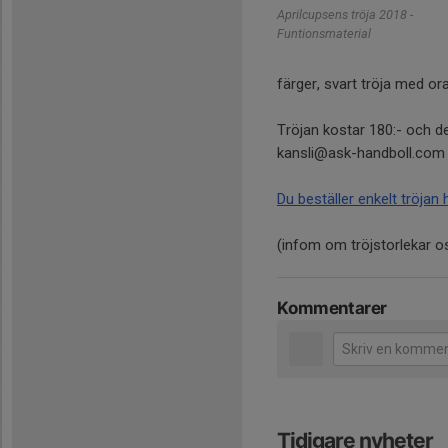
Aprilcupsens tröja 2018 -
Funtionsmaterial
färger, svart tröja med o
Tröjan kostar 180:- och de
kansli@ask-handboll.com
Du beställer enkelt tröjan h
(infom om tröjstorlekar os
Kommentarer
Tidigare nyheter