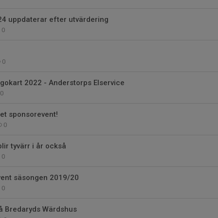
4 uppdaterar efter utvärdering
0
0
gokart 2022 - Anderstorps Elservice
0
det sponsorevent!
0
ir tyvärr i år också
0
event säsongen 2019/20
0
på Bredaryds Wärdshus