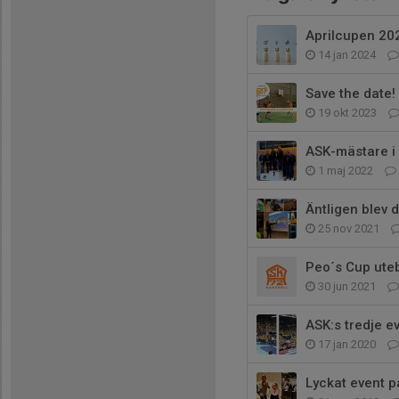
Aprilcupen 202
14 jan 2024
Save the date!
19 okt 2023
ASK-mästare i 
1 maj 2022
Äntligen blev 
25 nov 2021
Peo´s Cup utebl
30 jun 2021
ASK:s tredje 
17 jan 2020
Lyckat event 