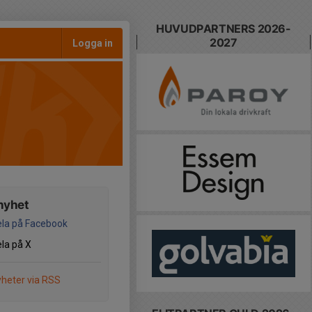
HUVUDPARTNERS 2026-
2027
Logga in
nyhet
la på Facebook
la på X
heter via RSS