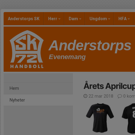
Anderstorps SK
Herr
Dam
Ungdom
HFA
Anderstorps
Evenemang
Årets Aprilcup
Hem
22 mar 2018
0 kom
Nyheter