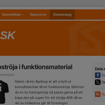
Kommittéer
Sponsorer
Evenemang
 SK
ströja i funktionsmaterial
Dela 
mentarer
De
Nyhet i årets Aprilcup är att vi bytt ut
De
bomullstischan till en funktionströja. Behöver
du en ny träningströja så passa gärna på att
Ny
köpa den på cupen för att stödja ASK då en
del av intäkterna går till föreningen.