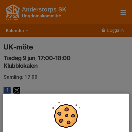
Anderstorps SK
Ungdomskommitté
Logga in
Kalender
UK-möte
Tisdag 9 jun, 17:00-18:00
Klubblokalen
Samling: 17:00