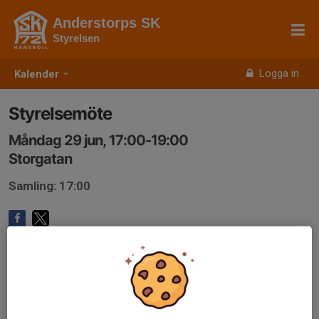
Anderstorps SK
Styrelsen
Logga in
Kalender
Styrelsemöte
Måndag 29 jun, 17:00-19:00
Storgatan
Samling: 17:00