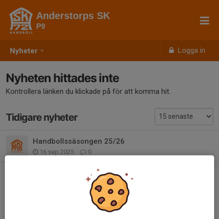
Anderstorps SK
P9
Logga in
Nyheter
Nyheten hittades inte
Kontrollera länken du klickade på för att komma hit.
Tidigare nyheter
Handbollssäsongen 25/26
16 sep 2025
0