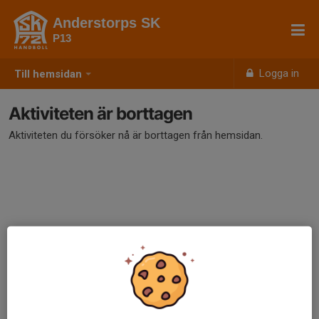
Anderstorps SK
P13
Logga in
Till hemsidan
Aktiviteten är borttagen
Aktiviteten du försöker nå är borttagen från hemsidan.