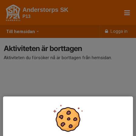
Anderstorps SK
P13
Logga in
Till hemsidan
Aktiviteten är borttagen
Aktiviteten du försöker nå är borttagen från hemsidan.