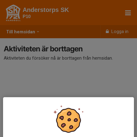
Anderstorps SK
P10
Logga in
Till hemsidan
Aktiviteten är borttagen
Aktiviteten du försöker nå är borttagen från hemsidan.