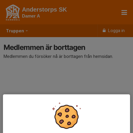
Anderstorps SK
Damer A
Logga in
Truppen
Medlemmen är borttagen
Medlemmen du försöker nå är borttagen från hemsidan.