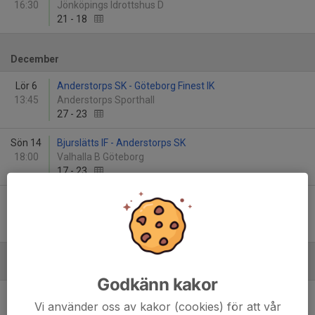
16:30
Jönköpings Idrottshus D
21
-
18
December
Lör 6
Anderstorps SK - Göteborg Finest IK
13:45
Anderstorps Sporthall
27
-
23
Sön 14
Bjurslätts IF - Anderstorps SK
18:00
Valhalla B Göteborg
17
-
23
Ons 17
Anderstorps SK - Backa HK
19:30
Anderstorps Sporthall
16
-
16
Januari - 2026
Godkänn kakor
Sön 11
Göteborg Finest IK - Anderstorps SK
Vi använder oss av kakor (cookies) för att vår
15:15
Valhalla B Göteborg