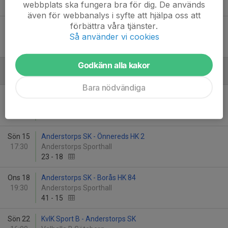
webbplats ska fungera bra för dig. De används
16
-
35
även för webbanalys i syfte att hjälpa oss att
förbättra våra tjänster.
Tis 27
Anderstorps SK - Bjurslätts IF
Så använder vi cookies
13:30
Anderstorps Sporthall
10
-
0
Godkänn alla kakor
Februari - 2026
Bara nödvändiga
Sön 1
Rya HF - Anderstorps SK
16:15
Lundby Strand 2 Göteborg
22
-
32
Sön 15
Anderstorps SK - Önnereds HK 2
17:30
Anderstorps Sporthall
23
-
18
Ons 18
Anderstorps SK - Borås HK 84
19:30
Anderstorps Sporthall
41
-
15
Sön 22
KvIK Sport B - Anderstorps SK