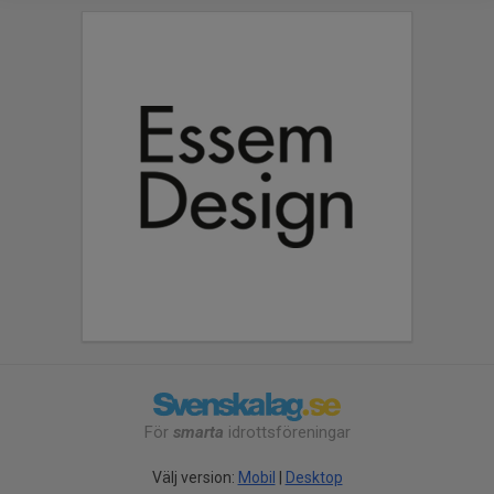
För
smarta
idrottsföreningar
Välj version:
Mobil
|
Desktop