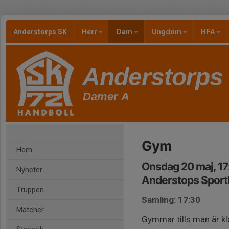
Anderstorps SK
Herr
Dam
Ungdom
HFA
Anderstorps
Damer A
Gym
Hem
Onsdag 20 maj, 1
Nyheter
Anderstops Sporth
Truppen
Samling: 17:30
Matcher
Gymmar tills man är k