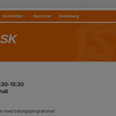
Kommittéer
Sponsorer
Evenemang
 SK
7:30-18:30
all
lar med träningsprogrammet