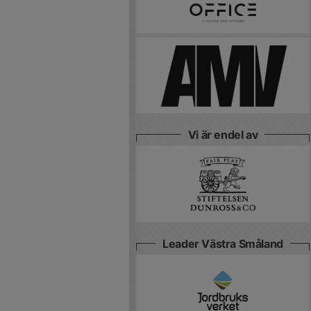
Vi är endel av
Leader Västra Småland