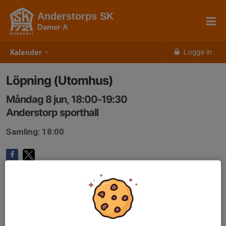
Anderstorps SK
Damer A
Logga in
Kalender
Löpning (Utomhus)
Måndag 8 jun, 18:00-19:30
Anderstorp sporthall
Samling: 18:00