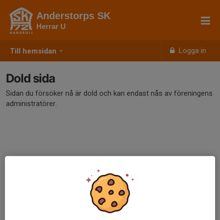
Anderstorps SK
Herrar U
Logga in
Till hemsidan
Dold sida
Sidan du försöker nå är dold och kan endast nås av föreningens
administratörer.