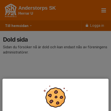
Anderstorps SK
Herrar U
Logga in
Till hemsidan
Dold sida
Sidan du försöker nå är dold och kan endast nås av föreningens
administratörer.