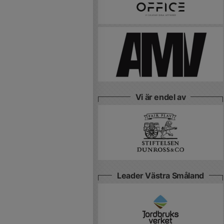
Vi är endel av
Leader Västra Småland