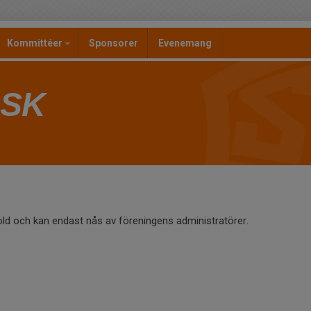
Kommittéer
Sponsorer
Evenemang
 SK
old och kan endast nås av föreningens administratörer.