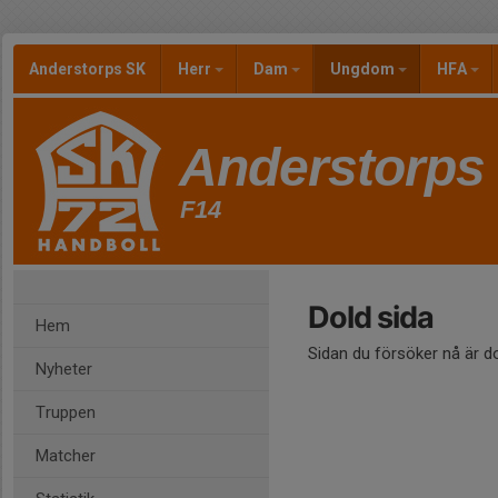
Anderstorps SK
Herr
Dam
Ungdom
HFA
Anderstorps
F14
Dold sida
Hem
Sidan du försöker nå är d
Nyheter
Truppen
Matcher